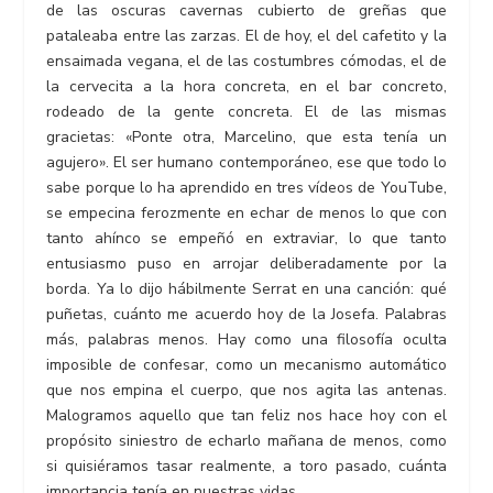
de las oscuras cavernas cubierto de greñas que
pataleaba entre las zarzas. El de hoy, el del cafetito y la
ensaimada vegana, el de las costumbres cómodas, el de
la cervecita a la hora concreta, en el bar concreto,
rodeado de la gente concreta. El de las mismas
gracietas: «Ponte otra, Marcelino, que esta tenía un
agujero». El ser humano contemporáneo, ese que todo lo
sabe porque lo ha aprendido en tres vídeos de YouTube,
se empecina ferozmente en echar de menos lo que con
tanto ahínco se empeñó en extraviar, lo que tanto
entusiasmo puso en arrojar deliberadamente por la
borda. Ya lo dijo hábilmente Serrat en una canción: qué
puñetas, cuánto me acuerdo hoy de la Josefa. Palabras
más, palabras menos. Hay como una filosofía oculta
imposible de confesar, como un mecanismo automático
que nos empina el cuerpo, que nos agita las antenas.
Malogramos aquello que tan feliz nos hace hoy con el
propósito siniestro de echarlo mañana de menos, como
si quisiéramos tasar realmente, a toro pasado, cuánta
importancia tenía en nuestras vidas.