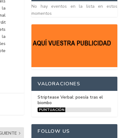
els
No hay eventos en la lista en estos
 la
momentos
mal
dit
ets
 la
les
bte
VALORACIONES
Striptease Verbal: poesía tras el
biombo
PUNTUACIÓN:
15%
FOLLOW US
IGUIENTE