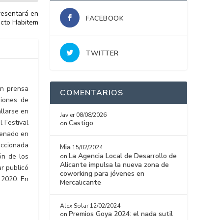
resentará en
FACEBOOK
ecto Habitem
TWITTER
en prensa
COMENTARIOS
uiones de
llarse en
Javier
08/08/2026
 Festival
Castigo
on
renado en
eccionada
Mia
15/02/2024
La Agencia Local de Desarrollo de
ón de los
on
Alicante impulsa la nueva zona de
r publicó
coworking para jóvenes en
 2020. En
Mercalicante
Alex Solar
12/02/2024
Premios Goya 2024: el nada sutil
on