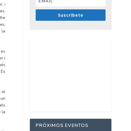
, i
es,
Suscríbete
fre
es,
 la
 es
r i
més
 Es
, el
 un
els
 la
PRÓXIMOS EVENTOS