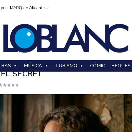
ga al MARQ de Alicante ...
TRAS
MÚSICA
TURISMO
CÓMIC
PEQUES
EL SECRET