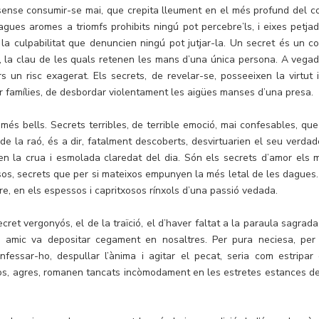
nse consumir-se mai, que crepita lleument en el més profund del cor
 vagues aromes a triomfs prohibits ningú pot percebre’ls, i eixes petjad
i la culpabilitat que denuncien ningú pot jutjar-la. Un secret és un co
s, la clau de les quals retenen les mans d’una única persona. A vegad
s un risc exagerat. Els secrets, de revelar-se, posseeixen la virtut i
ar famílies, de desbordar violentament les aigües manses d’una presa.
més bells. Secrets terribles, de terrible emoció, mai confesables, que
e la raó, és a dir, fatalment descoberts, desvirtuarien el seu verdade
en la crua i esmolada claredat del dia. Són els secrets d’amor els 
osos, secrets que per si mateixos empunyen la més letal de les dagues.
e, en els espessos i capritxosos rínxols d’una passió vedada.
cret vergonyós, el de la traïció, el d’haver faltat a la paraula sagrada
n amic va depositar cegament en nosaltres. Per pura neciesa, per
nfessar-ho, despullar l’ànima i agitar el pecat, seria com estripar 
tjos, agres, romanen tancats incòmodament en les estretes estances de