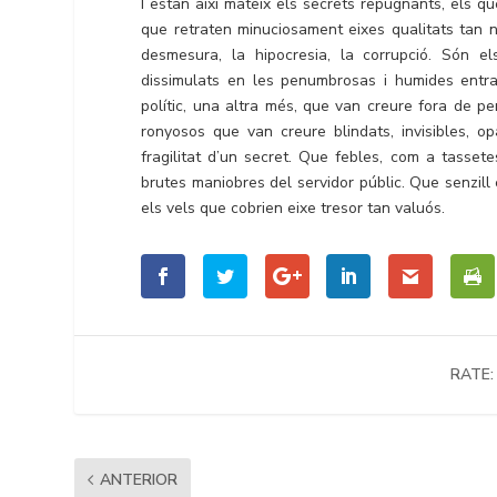
I estan així mateix els secrets repugnants, els q
que retraten minuciosament eixes qualitats tan nos
desmesura, la hipocresia, la corrupció. Són els
dissimulats en les penumbrosas i humides entran
polític, una altra més, que van creure fora de pe
ronyosos que van creure blindats, invisibles, opa
fragilitat d’un secret. Que febles, com a tasset
brutes maniobres del servidor públic. Que senzill
els vels que cobrien eixe tresor tan valuós.
RATE:
ANTERIOR