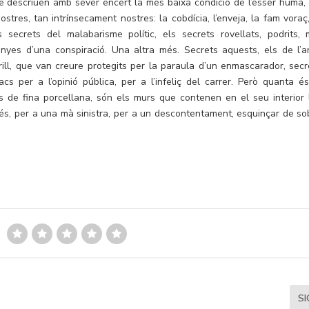
ue descriuen amb sever encert la més baixa condició de l’ésser humà, 
tres, tan intrínsecament nostres: la cobdícia, l’enveja, la fam voraç,
 secrets del malabarisme polític, els secrets rovellats, podrits, 
yes d’una conspiració. Una altra més. Secrets aquests, els de l’ar
rill, que van creure protegits per la paraula d’un enmascarador, secr
cs per a l’opinió pública, per a l’infeliç del carrer. Però quanta és
es de fina porcellana, són els murs que contenen en el seu interior 
 és, per a una mà sinistra, per a un descontentament, esquinçar de so
S