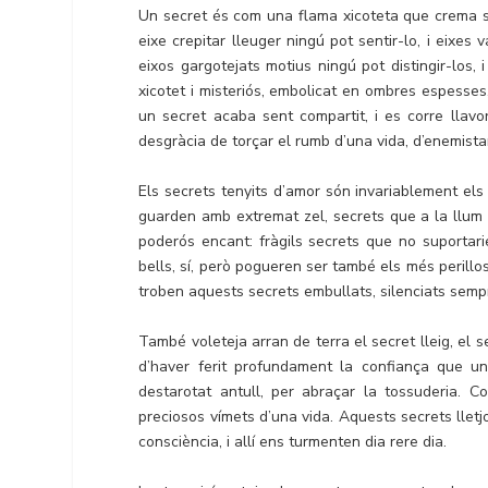
Un secret és com una flama xicoteta que crema se
eixe crepitar lleuger ningú pot sentir-lo, i eixes
eixos gargotejats motius ningú pot distingir-los, 
xicotet i misteriós, embolicat en ombres espesse
un secret acaba sent compartit, i es corre llavor
desgràcia de torçar el rumb d’una vida, d’enemist
Els secrets tenyits d’amor són invariablement els 
guarden amb extremat zel, secrets que a la llum d
poderós encant: fràgils secrets que no suportari
bells, sí, però pogueren ser també els més perill
troben aquests secrets embullats, silenciats sempr
També voleteja arran de terra el secret lleig, el se
d’haver ferit profundament la confiança que u
destarotat antull, per abraçar la tossuderia. Co
preciosos vímets d’una vida. Aquests secrets lle
consciència, i allí ens turmenten dia rere dia.