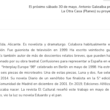
El próximo sábado 30 de mayo, Antonio Galealba p
La Otra Casa (Planes) su proy
Elda, Alicante. Es novelista y dramaturgo. Colabora habitualmente 
nión. Fue guionista de televisión en 1999. Ha escrito veintiocho g
 Es también autor de más de doscientos relatos breves, que pueden ha
nado por su obra teatral Confusiones para representar a España en el
 "Interplay Europe '98" celebrado en Berlín en mayo de 1998. Ha est
 seis piezas de microteatro. Una de estas piezas, Luna y dos, fue sel
 2014. Su novela Diario de un xenófobo fue finalista en la 5.ª edici
Comunidad de Madrid en diciembre de 2001. En 2019, Ediciones Alféiza
caba nacer. La revista El Cultural reseñó este trabajo en mayo de
, vio la luz su novela Eduardo y el pan.