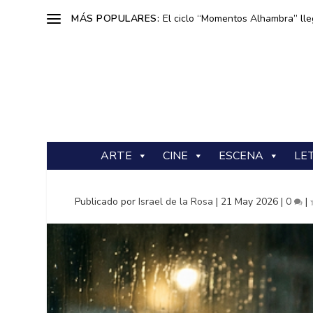
MÁS POPULARES:
El ciclo “Momentos Alhambra” lle
ARTE
CINE
ESCENA
LE
Publicado por
Israel de la Rosa
|
21 May 2026
|
0
|