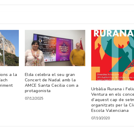
ions a la
Elda celebra el seu gran
fach
Concert de Nadal amb la
riment
AMCE Santa Cecilia com a
Urbàlia Rurana i Feli
protagonista
Ventura en els conce
07/12/2025
d’aquest cap de set
organitzats per la Cí
Escola Valenciana
07/10/2020