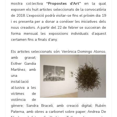
mostra col·lectiva
“Propostes d’Art”
en la qual
exposen els huit artistes seleccionats de la convocatòria
de 2018. L’exposició podrà visitar-se fins el pròxim dia 19
i es presenta per a donar a conéixer les iniciatives dels
nous creadors. A partir del 22 de febrer se succeiran de
forma mensual les exposicions individuals d’aquest
certamen fins a finals d’any.
Els artistes seleccionats són: Verónica Domingo Alonso,
amb gravat;
Esther Gandia
Martínez, amb
una
instal·lació
al·lusiva a les
víctimes de
violència de
gènere; Sandra Braceli, amb creació digital; Rubén
Paterna, amb obres a carbonet sobre paper; Andrea De