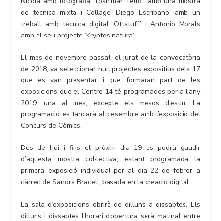
Nicola amb fotografia; Yoshimar Tello , amb una mostra
de tècnica mixta i Collage; Diego Escribano, amb un
treball amb tècnica digital ‘Ottstuff’ i Antonio Morals
amb el seu projecte ‘Kryptos natura’.
El mes de novembre passat, el jurat de la convocatòria
de 2018, va seleccionar huit projectes expositius dels 17
que es van presentar i que formaran part de les
exposicions que el Centre 14 té programades per a l’any
2019, una al mes, excepte els mesos d’estiu. La
programació es tancarà al desembre amb l’exposició del
Concurs de Còmics.
Des de hui i fins el pròxim dia 19 es podrà gaudir
d’aquesta mostra col·lectiva, estant programada la
primera exposició individual per al dia 22 de febrer a
càrrec de Sandra Braceli, basada en la creació digital.
La sala d’exposicions obrirà de dilluns a dissabtes. Els
dilluns i dissabtes l’horari d’obertura serà matinal entre